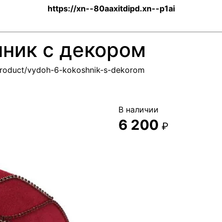
https://xn--80aaxitdipd.xn--p1ai
шник с декором
/product/vydoh-6-kokoshnik-s-dekorom
В наличии
6 200
₽