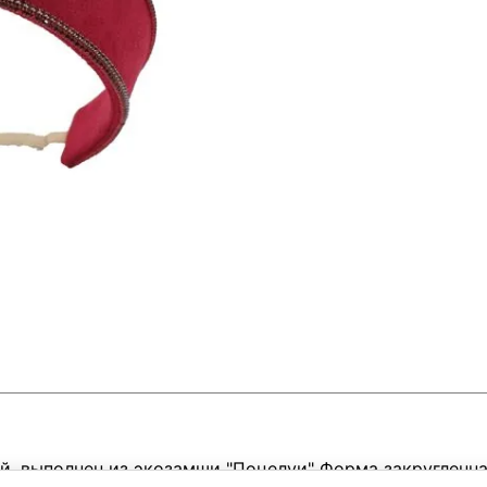
, выполнен из экозамши "Поцелуи" Форма закругленна