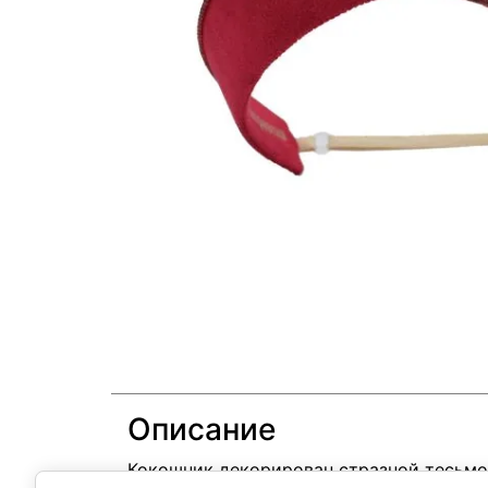
Описание
Кокошник декорирован стразной тесьмой