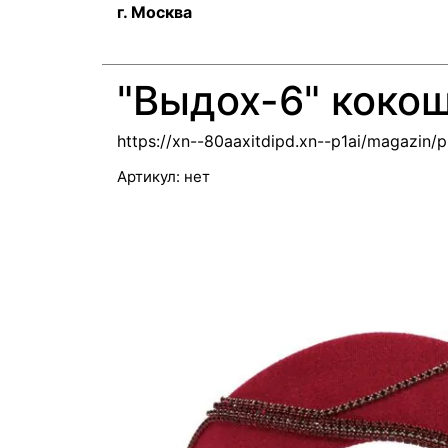
г. Москва
"Выдох-6" коко
https://xn--80aaxitdipd.xn--p1ai/magazin
Артикул:
нет